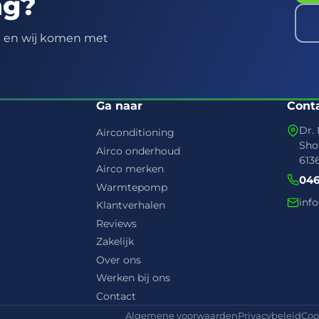
ng?
ft en wij komen met
Ga naar
Cont
Dr. 
Airconditioning
Sho
Airco onderhoud
613
Airco merken
046
Warmtepomp
inf
Klantverhalen
Reviews
Zakelijk
Over ons
Werken bij ons
Contact
Algemene voorwaarden
Privacybeleid
Coo