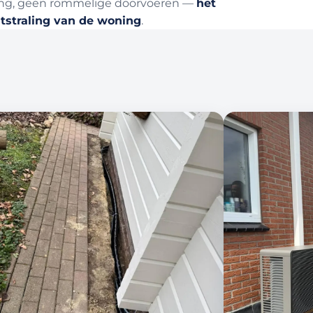
ading, geen rommelige doorvoeren —
het
itstraling van de woning
.