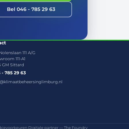
Bel 046 - 785 29 63
act
Nolenslaan 111 A/G
wroom 111-A1
6 GM Sittard
 - 785 29 63
o@klimaatbeheersinglimburg.nl
privacybeleid
kievoorkeuren
·
Digitale partner — The Foundry