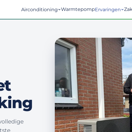
Warmtepomp
Zak
Airconditioning
Ervaringen
et
king
volledige
tste