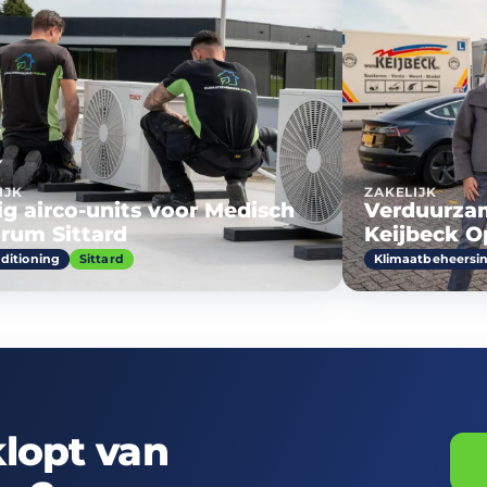
IJK
ZAKELIJK
tig airco-units voor Medisch
Verduurzam
rum Sittard
Keijbeck O
ditioning
Sittard
Klimaatbeheersi
klopt van