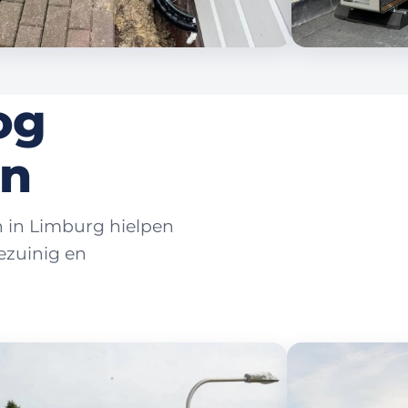
og
en
en in Limburg hielpen
ezuinig en