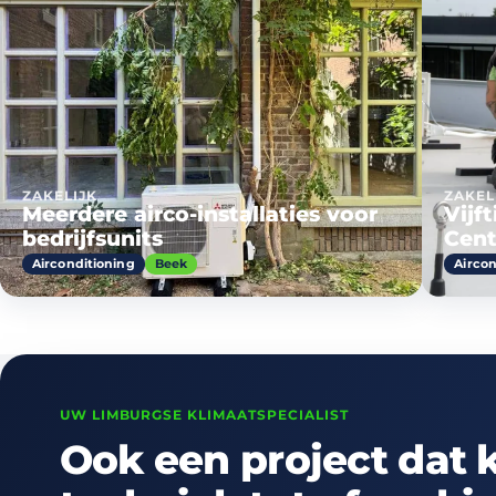
ZAKELIJK
ZAKEL
Meerdere airco-installaties voor
Vijf
bedrijfsunits
Cent
Airconditioning
Beek
Aircon
UW LIMBURGSE KLIMAATSPECIALIST
Ook een project dat 