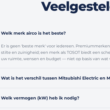
Veelgeste
Mvg a everts Herten
Welk merk airco is het beste?
Er is geen 'beste merk' voor iedereen. Premiummerken a
stilte en zuinigheid; een merk als TOSOT biedt een sche
uw ruimte, wensen en budget — niet op basis van wat 
Wat is het verschil tussen Mitsubishi Electric en 
Het zijn twee losse Japanse fabrikanten die historisc
topklasse airco’s, maar ze verschillen in modellijnen, 
Welk vermogen (kW) heb ik nodig?
uit welke van de twee het beste bij uw situatie past.