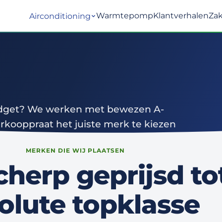
Warmtepomp
Klantverhalen
Zak
Airconditioning
budget? We werken met bewezen A-
kooppraat het juiste merk te kiezen
til topmodel.
MERKEN DIE WIJ PLAATSEN
cherp geprijsd to
olute topklasse