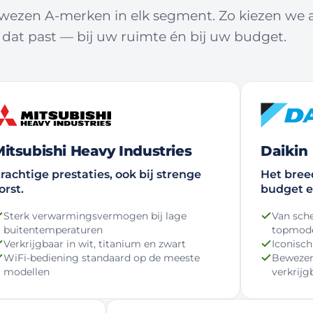
zen A-merken in elk segment. Zo kiezen we al
 dat past — bij uw ruimte én bij uw budget.
itsubishi Heavy Industries
Daikin
rachtige prestaties, ook bij strenge
Het bree
orst.
budget e
Sterk verwarmingsvermogen bij lage
Van sche
buitentemperaturen
topmod
Verkrijgbaar in wit, titanium en zwart
Iconisch
WiFi-bediening standaard op de meeste
Bewezen
modellen
verkrijg