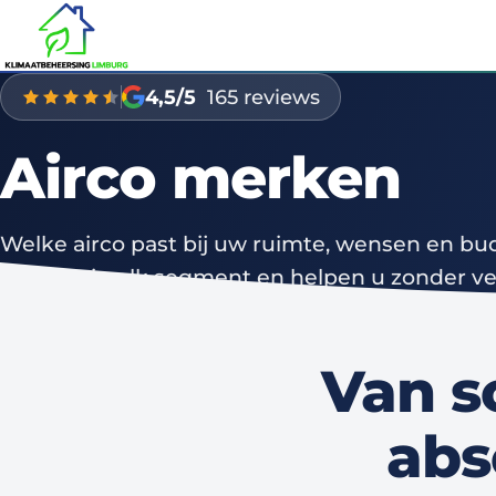
4,5/5
165 reviews
Airco merken
Welke airco past bij uw ruimte, wensen en 
merken in elk segment en helpen u zonder ver
— van scherp geprijsde instapper tot fluisters
Van s
abs