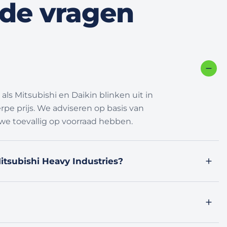
lde vragen
ls Mitsubishi en Daikin blinken uit in
rpe prijs. We adviseren op basis van
we toevallig op voorraad hebben.
Mitsubishi Heavy Industries?
h dezelfde naam delen. Beide maken
design en bediening. We leggen u graag