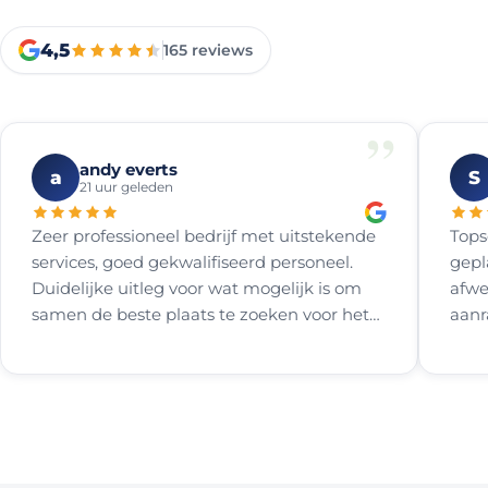
4,5
165
reviews
”
andy everts
a
S
21 uur geleden
Zeer professioneel bedrijf met uitstekende
Tops
services, goed gekwalifiseerd personeel.
gepl
Duidelijke uitleg voor wat mogelijk is om
afwe
samen de beste plaats te zoeken voor het
aanr
plaatsen van een airco en vooral een heel
eerlijk en betrouwbaar advies. Duidelijke
offerte zonder het bekende addertje onder
het gras. Vriendelijke en behulpzame
monteurs mbt het aansluiten, ze gaan door
te het allemaal netjes klaar en afgewerkt is.