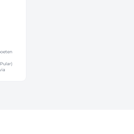
boeten
(Pular)
via