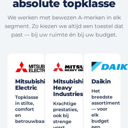
absolute topklasse
We werken met bewezen A-merken in elk
segment. Zo kiezen we altijd een toestel dat
past — bij uw ruimte én bij uw budget.
Mitsubishi
Mitsubishi
Daikin
Electric
Heavy
Het
Industries
breedste
Topklasse
assortiment
in stilte,
Krachtige
— voor
comfort
prestaties,
elk
en
ook bij
budget
betrouwbaarheid.
strenge
een
vorst.