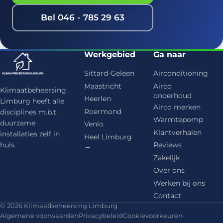
Bel 046 - 785 29 63
Werkgebied
Ga naar
Sittard-Geleen
Airconditioning
Maastricht
Airco
Klimaatbeheersing
onderhoud
Heerlen
Limburg heeft alle
Airco merken
Roermond
disciplines m.b.t.
Warmtepomp
duurzame
Venlo
Klantverhalen
installaties zelf in
Heel Limburg
huis.
Reviews
→
Zakelijk
Over ons
Werken bij ons
Contact
© 2026 Klimaatbeheersing Limburg
Algemene voorwaarden
Privacybeleid
Cookievoorkeuren
·