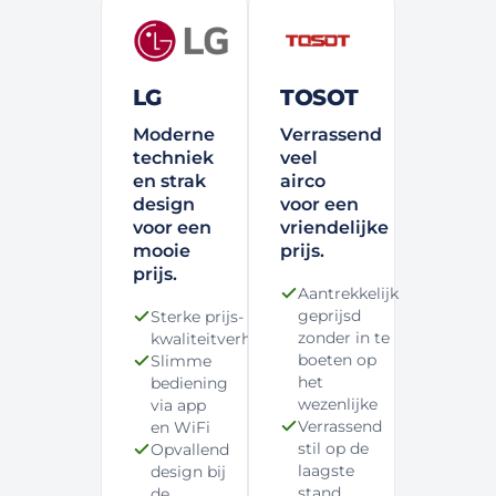
LG
TOSOT
Moderne
Verrassend
techniek
veel
en strak
airco
design
voor een
voor een
vriendelijke
mooie
prijs.
prijs.
Aantrekkelijk
geprijsd
Sterke prijs-
zonder in te
kwaliteitverhouding
boeten op
Slimme
het
bediening
wezenlijke
via app
Verrassend
en WiFi
stil op de
Opvallend
laagste
design bij
stand
de