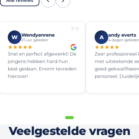
Alle reviews
”
Wendyenrene
andy everts
W
A
21 uur geleden
4 dagen gelede
Snel en perfect afgewerkt! De
Zeer professioneel 
jongens hebben hard hun
met uitstekende se
best gedaan. Enorm tevreden
goed gekwalifiseer
hierover!
personeel. Duidelij
voor wat mogelijk 
samen de beste pla
zoeken voor het pl
een airco en vooral
eerlijk en betrouw
advies. Duidelijke o
Veelgestelde vragen
zonder het bekend
onder het gras. Vri