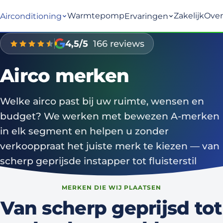
Warmtepomp
Zakelijk
Over
Airconditioning
Ervaringen
4,5/5
166 reviews
Airco merken
Welke airco past bij uw ruimte, wensen en
budget? We werken met bewezen A-merken
in elk segment en helpen u zonder
verkooppraat het juiste merk te kiezen — van
scherp geprijsde instapper tot fluisterstil
topmodel.
MERKEN DIE WIJ PLAATSEN
Van scherp geprijsd tot