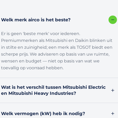
en behulpzame mo
mbt het aansluiten
door te het allemaa
Welk merk airco is het beste?
klaar en afgewerkt 
everts Herten
Er is geen 'beste merk' voor iedereen.
Premiummerken als Mitsubishi en Daikin blinken uit
in stilte en zuinigheid; een merk als TOSOT biedt een
scherpe prijs. We adviseren op basis van uw ruimte,
wensen en budget — niet op basis van wat we
toevallig op voorraad hebben.
Wat is het verschil tussen Mitsubishi Electric
en Mitsubishi Heavy Industries?
Het zijn twee losse Japanse fabrikanten die historisch
dezelfde naam delen. Beide maken topklasse airco’s,
Welk vermogen (kW) heb ik nodig?