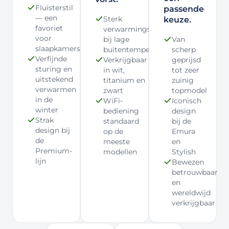
Fluisterstil
passende
— een
Sterk
keuze.
favoriet
verwarmingsvermogen
voor
bij lage
Van
slaapkamers
buitentemperaturen
scherp
Verfijnde
Verkrijgbaar
geprijsd
sturing en
in wit,
tot zeer
uitstekend
titanium en
zuinig
verwarmen
zwart
topmodel
in de
WiFi-
Iconisch
winter
bediening
design
Strak
standaard
bij de
design bij
op de
Emura
de
meeste
en
Premium-
modellen
Stylish
lijn
Bewezen
betrouwbaar
en
wereldwijd
verkrijgbaar