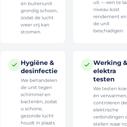
uit — een te l
én buitenunit
niveau kost
grondig schoon,
rendement en
zodat de lucht
de unit
weer vrij kan
beschadigen.
stromen.
Hygiëne &
Werking 
desinfectie
elektra
testen
We behandelen
de unit tegen
We testen koe
schimmel en
én verwarmen
bacteriën, zodat
controleren de
u schone,
elektrische
gezonde lucht
verbindingen 
houdt in plaats
stellen waar n