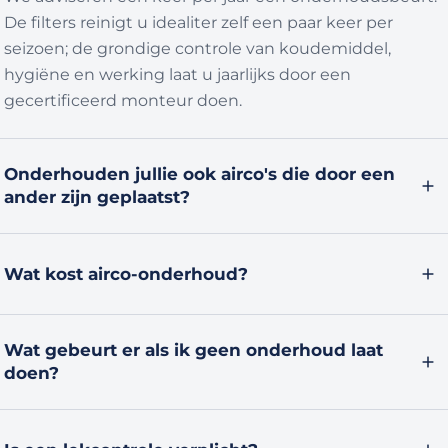
De filters reinigt u idealiter zelf een paar keer per
seizoen; de grondige controle van koudemiddel,
hygiëne en werking laat u jaarlijks door een
gecertificeerd monteur doen.
Onderhouden jullie ook airco's die door een
ander zijn geplaatst?
Ja. We onderhouden vrijwel alle merken en types, ook
als de installatie niet door ons is uitgevoerd. U bent
Wat kost airco-onderhoud?
dus niet gebonden aan de partij die uw airco ooit
plaatste.
Dat hangt af van het aantal units en uw situatie. We
Wat gebeurt er als ik geen onderhoud laat
werken graag met een onderhoudsabonnement
doen?
zodat u er niet meer naar om hoeft te kijken, maar een
eenmalige beurt kan ook. Vraag vrijblijvend naar de
Een vervuilde airco verbruikt meer stroom, koelt en
mogelijkheden.
verwarmt minder goed en kan gaan ruiken door