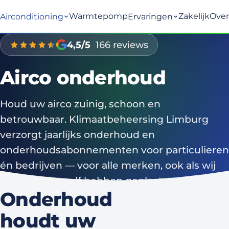
Warmtepomp
Zakelijk
Over
Airconditioning
Ervaringen
4,5/5
166 reviews
Airco onderhoud
Houd uw airco zuinig, schoon en
betrouwbaar. Klimaatbeheersing Limburg
verzorgt jaarlijks onderhoud en
onderhoudsabonnementen voor particulieren
én bedrijven — voor alle merken, ook als wij
de airco niet zelf hebben geplaatst.
Onderhoud
houdt uw