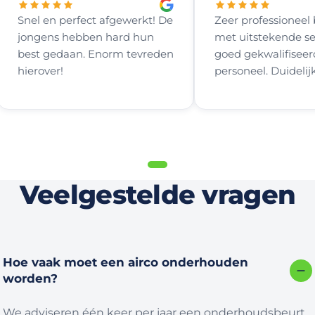
Snel en perfect afgewerkt! De
Zeer professioneel 
jongens hebben hard hun
met uitstekende se
best gedaan. Enorm tevreden
goed gekwalifiseer
hierover!
personeel. Duidelij
voor wat mogelijk 
samen de beste pla
zoeken voor het pl
een airco en vooral
eerlijk en betrouw
advies. Duidelijke o
Veelgestelde vragen
zonder het bekend
onder het gras. Vri
en behulpzame mo
mbt het aansluiten
door te het allemaa
Hoe vaak moet een airco onderhouden
klaar en afgewerkt 
worden?
everts Herten
We adviseren één keer per jaar een onderhoudsbeurt.