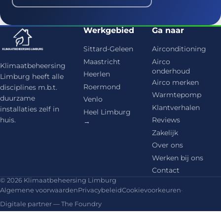
Werkgebied
Ga naar
Sittard-Geleen
Airconditioning
Maastricht
Airco
Klimaatbeheersing
onderhoud
Heerlen
Limburg heeft alle
Airco merken
Roermond
disciplines m.b.t.
Warmtepomp
duurzame
Venlo
Klantverhalen
installaties zelf in
Heel Limburg
huis.
Reviews
→
Zakelijk
Over ons
Werken bij ons
Contact
© 2026 Klimaatbeheersing Limburg
Algemene voorwaarden
Privacybeleid
Cookievoorkeuren
·
Digitale partner — The Foundry