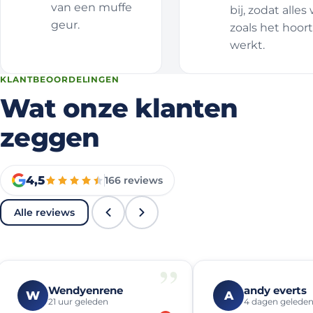
van een muffe
bij, zodat alles
geur.
zoals het hoort
werkt.
KLANTBEOORDELINGEN
Wat onze klanten
zeggen
4,5
166
reviews
Alle reviews
”
Wendyenrene
andy everts
W
A
21 uur geleden
4 dagen gelede