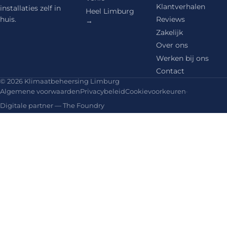
Klantverhalen
installaties zelf in
Heel Limburg
huis.
Reviews
→
Zakelijk
Over ons
Werken bij ons
Contact
© 2026 Klimaatbeheersing Limburg
Algemene voorwaarden
Privacybeleid
Cookievoorkeuren
·
Digitale partner — The Foundry