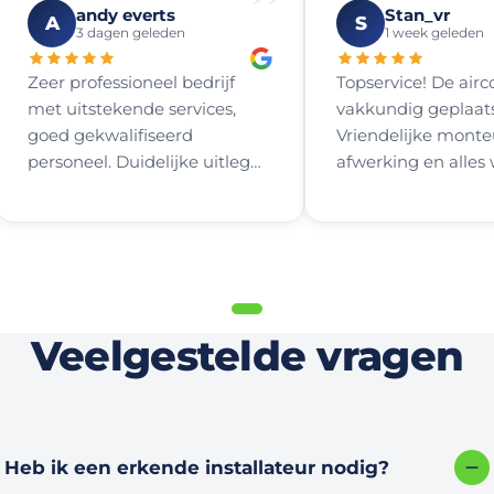
”
andy everts
Stan_vr
A
S
3 dagen geleden
1 week geleden
Zeer professioneel bedrijf
Topservice! De airco
met uitstekende services,
vakkundig geplaats
goed gekwalifiseerd
Vriendelijke monte
personeel. Duidelijke uitleg
afwerking en alles
voor wat mogelijk is om
perfect. Zeker een 
samen de beste plaats te
zoeken voor het plaatsen van
een airco en vooral een heel
eerlijk en betrouwbaar
advies. Duidelijke offerte
Veelgestelde vragen
zonder het bekende addertje
onder het gras. Vriendelijke
en behulpzame monteurs
mbt het aansluiten, ze gaan
door te het allemaal netjes
Heb ik een erkende installateur nodig?
klaar en afgewerkt is. Mvg a