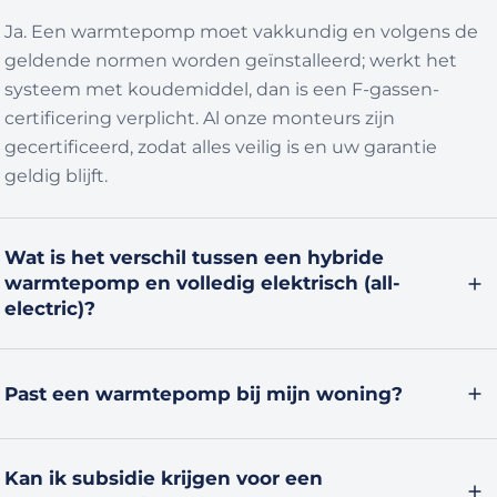
everts Herten
Ja. Een warmtepomp moet vakkundig en volgens de
geldende normen worden geïnstalleerd; werkt het
systeem met koudemiddel, dan is een F-gassen-
certificering verplicht. Al onze monteurs zijn
gecertificeerd, zodat alles veilig is en uw garantie
geldig blijft.
Wat is het verschil tussen een hybride
warmtepomp en volledig elektrisch (all-
electric)?
Een hybride warmtepomp werkt samen met uw
bestaande cv-ketel: de warmtepomp doet het meeste
Past een warmtepomp bij mijn woning?
werk, de ketel springt bij op de koudste dagen. Bij all-
electric verwarmt de warmtepomp alles zelf en kan de
In veruit de meeste woningen wel — ook in bestaande
gasketel eruit. Wat het beste past, hangt af van uw
Kan ik subsidie krijgen voor een
bouw. Goede isolatie helpt het rendement, maar een