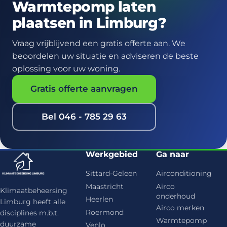
Warmtepomp laten
en de levensduur lang.
plaatsen in Limburg?
Vraag vrijblijvend een gratis offerte aan. We
beoordelen uw situatie en adviseren de beste
oplossing voor uw woning.
Gratis offerte aanvragen
Bel 046 - 785 29 63
Werkgebied
Ga naar
Sittard-Geleen
Airconditioning
Maastricht
Airco
Klimaatbeheersing
onderhoud
Heerlen
Limburg heeft alle
Airco merken
Roermond
disciplines m.b.t.
Warmtepomp
duurzame
Venlo