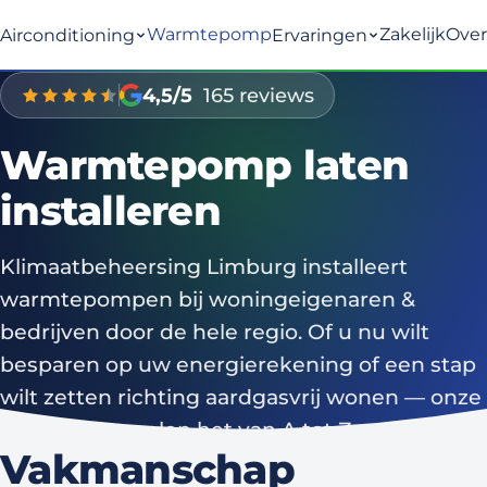
Warmtepomp
Zakelijk
Over
Airconditioning
Ervaringen
4,5/5
165 reviews
Warmtepomp laten
installeren
Klimaatbeheersing Limburg installeert
warmtepompen bij woningeigenaren &
bedrijven door de hele regio. Of u nu wilt
besparen op uw energierekening of een stap
wilt zetten richting aardgasvrij wonen — onze
monteurs regelen het van A tot Z.
Vakmanschap