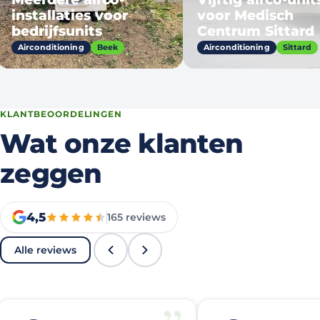
installaties voor
voor Medisch
bedrijfsunits
Centrum Sittard
Airconditioning
Beek
Airconditioning
Sittard
KLANTBEOORDELINGEN
Wat onze klanten
zeggen
4,5
165
reviews
Alle reviews